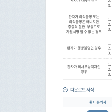
환자가 사망한 경우
2
3
환자가 의식불명 또는
1
의식불명은 아니지만
2
중증의 질환·부상으로
3
자필서명 할 수 없는 경우
1
환자가 행방불명인 경우
2
3
1
환자가 의사무능력자인
2
경우
3
다운로드 서식
환자 동의서