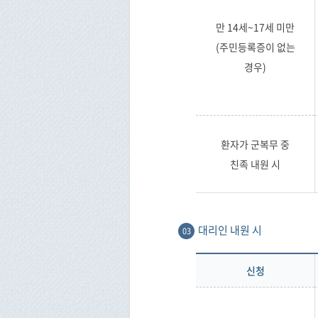
만 14세~17세 미만
(주민등록증이 없는
경우)
환자가 군복무 중
친족 내원 시
대리인 내원 시
03
신청