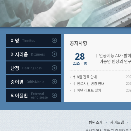
이명
Tinnitus
공지사항
28
어지러움
Dizziness
† 인공지능 AI가 밝
이동명 원장의 연
2025ㆍ10
난청
Hearing Loss
† 8월 진료 안내
202
중이염
Otitis Media
† 진료시간 변경 안내
202
† 계단 리프트 설치
202
External
외이질환
ear disease
병원소개
사이트맵
부산광역시 동래구 충렬대로 91 TE