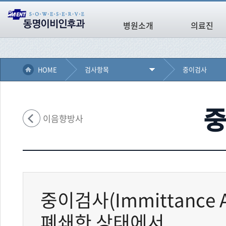
병원소개
의료진
HOME
검사항목
중이검사
중
이음향방사
중이검사(Immittance A
폐쇄한 상태에서