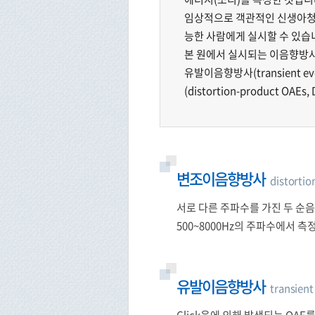
임상적으로 객관적인 신생아
능한 사람에게 실시할 수 있습
본 원에서 실시되는 이음향방사검사(o
유발이음향방사(transient e
(distortion-product OAE
변조이음향방사
distorti
서로 다른 주파수를 가진 두 순
500~8000Hz의 주파수에서 
유발이음향방사
transien