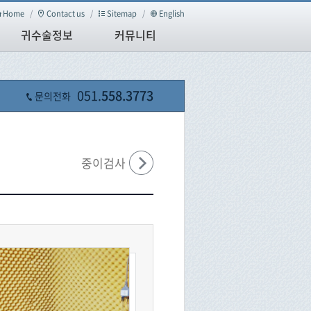
Home
/
Contact us
/
Sitemap
/
English
귀수술정보
커뮤니티
051.
558.3773
문의전화
중이검사