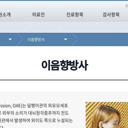
원소개
의료진
진료항목
검사항목
이음향방사
이음향방사
mission, OAE)는 달팽이관의 외유모세포
로 외부의 소리가 대뇌청각중추까지 전도
이관에서 발생하여 외이도 쪽으로 누설되는
다.