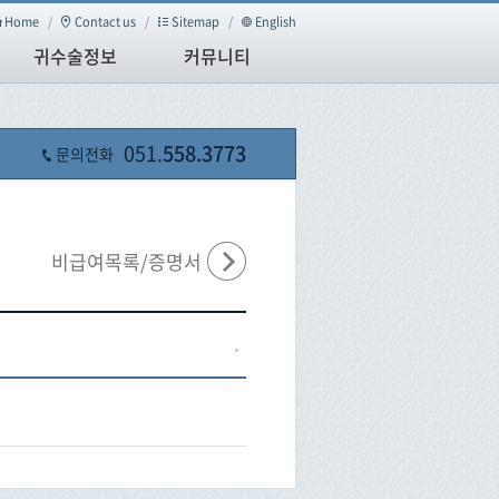
Home
/
Contact us
/
Sitemap
/
English
귀수술정보
커뮤니티
051.
558.3773
문의전화
비급여목록/증명서