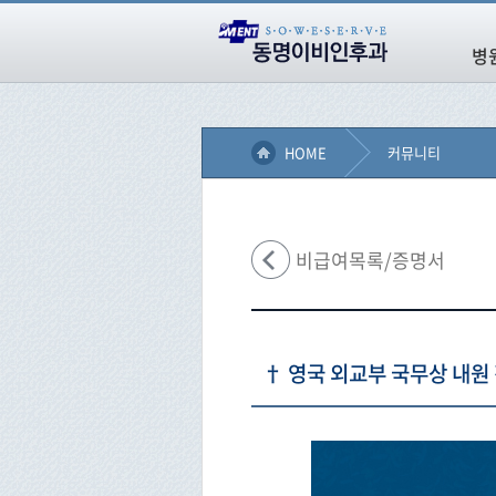
병
HOME
커뮤니티
비급여목록/증명서
† 영국 외교부 국무상 내원