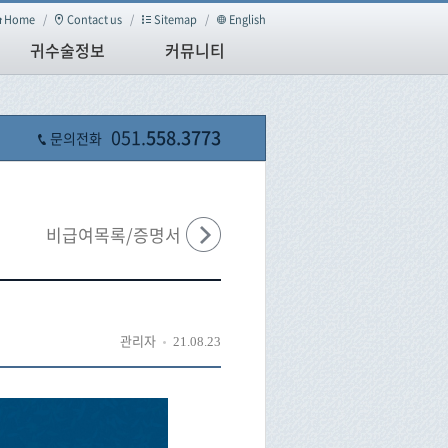
Home
/
Contact us
/
Sitemap
/
English
귀수술정보
커뮤니티
051.
558.3773
문의전화
비급여목록/증명서
관리자
21.08.23